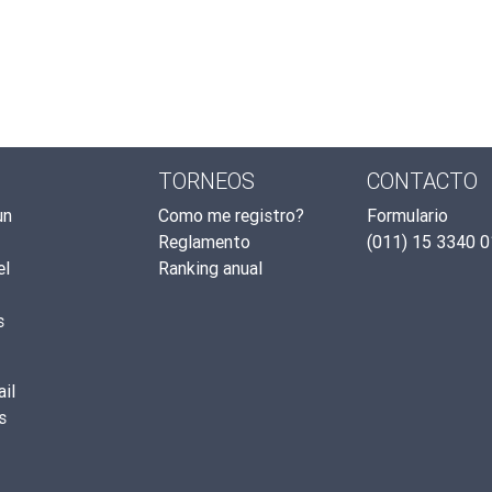
TORNEOS
CONTACTO
un
Como me registro?
Formulario
Reglamento
(011) 15 3340 
el
Ranking anual
s
il
s